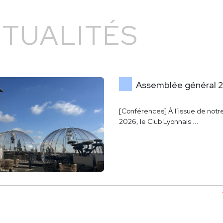
TUALITÉS
REPAS PARTENAI
[Clic party] Le Club Lyonnais de l'Immobilier et de la
Construction CLIC organisai
le Déjeuner nos P....