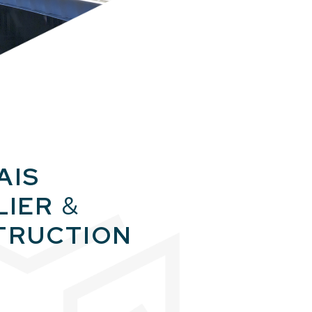
AIS
LIER
&
TRUCTION