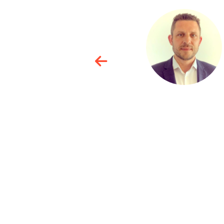
Yann
Godefroy
MOUNIER
QUILTON