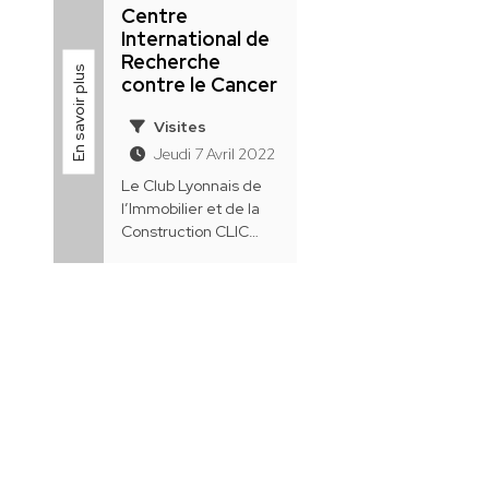
Centre
International de
Recherche
En savoir plus
contre le Cancer
Visites
Jeudi 7 Avril 2022
Le Club Lyonnais de
l’Immobilier et de la
Construction CLIC
organise pour ses
membres une visite
du Centre
International de
Recherche contre le
Cancer (#CIRC) le
Jeudi 7 avril 2022 de
14h15 à 16h30.